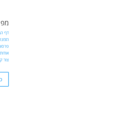
מפת
דף הב
הזמנת
פרסום
אודות
צור ק
p